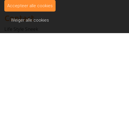
Contact
Accepteer alle cookies
Contact
Weiger alle cookies
Life Style Sneek
Westereems 18
8602 CR Sneek
Telefoon: 0515 42 42 51
E-mail: info@lifestylesneek.nl
Copyright Life Style 2026 - Aangeboden door
Gym Apps