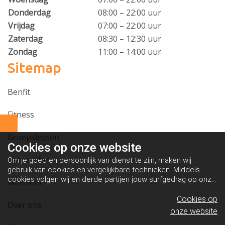
Donderdag
08:00 – 22:00 uur
Vrijdag
07:00 – 22:00 uur
Zaterdag
08:30 – 12:30 uur
Zondag
11:00 – 14:00 uur
Sitemap
Benfit
Fitness
Groepslessen
Cookies op
onze website
Lesrooster
Om je goed en persoonlijk van dienst te zijn, maken wij
gebruik van cookies en vergelijkbare technieken. Middels
cookies volgen wij en derde partijen jouw surfgedrag op onze
Wellness
website. Hiermee tonen wij gepersonaliseerde advertenties
en dit maakt het voor jou mogelijk om informatie te delen via
Cookies op
Over ons
social media.
Bekijk ons cookiebeleid
onze website