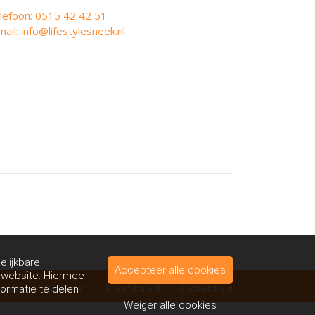
lefoon: 0515 42 42 51
mail: info@lifestylesneek.nl
elijkbare
Accepteer alle cookies
e website. Hiermee
aarden
Disclaimer
Privacybeleid
Cookiebeleid
formatie te delen
Weiger alle cookies