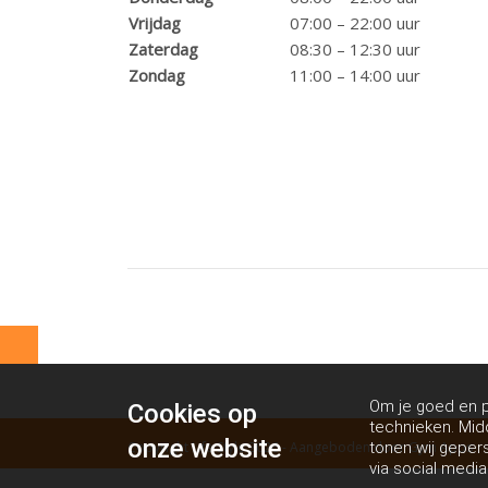
Vrijdag
07:00 – 22:00 uur
Zaterdag
08:30 – 12:30 uur
Zondag
11:00 – 14:00 uur
Om je goed en pe
Cookies op
technieken. Mid
onze website
Copyright Life Style 2026 - Aangeboden door
Gym Apps
tonen wij geper
via social media