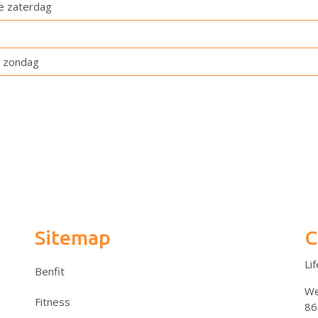
5e zaterdag
p zondag
Sitemap
C
Li
Benfit
We
Fitness
86