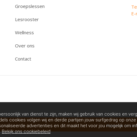
Groepslessen
Te
E-
Lesrooster
Wellness
Over ons
Contact
rsoonlijk van dienst te zijn, maken wij gebruik van cookies en verg
dels cookies volgen wij en derde partijen jouw surfgedrag op onz
Algemene voorw
sonaliseerde advertenties en dit maakt het voor jou mogelijk om in
.
Bekijk ons cookiebeleid