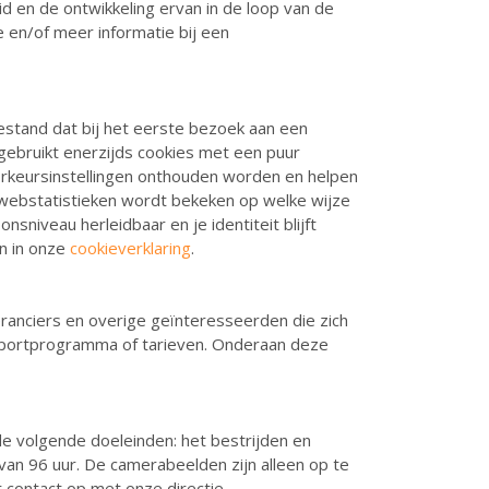
id en de ontwikkeling ervan in de loop van de
 en/of meer informatie bij een
tbestand dat bij het eerste bezoek aan een
gebruikt enerzijds cookies met een puur
orkeursinstellingen onthouden worden en helpen
 webstatistieken wordt bekeken op welke wijze
sniveau herleidbaar en je identiteit blijft
en in onze
cookieverklaring
.
everanciers en overige geïnteresseerden die zich
 sportprogramma of tarieven. Onderaan deze
 volgende doeleinden: het bestrijden en
n 96 uur. De camerabeelden zijn alleen op te
contact op met onze directie.