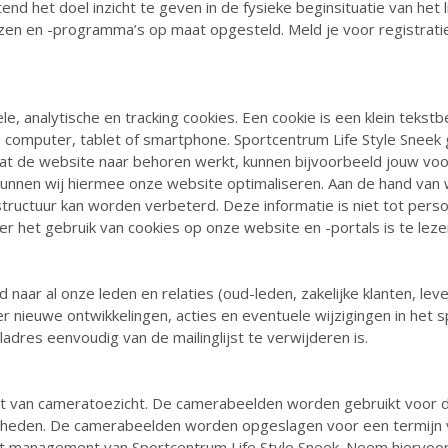
d het doel inzicht te geven in de fysieke beginsituatie van het l
zen en -programma’s op maat opgesteld. Meld je voor registratie
le, analytische en tracking cookies. Een cookie is een klein teks
computer, tablet of smartphone. Sportcentrum Life Style Sneek 
 dat de website naar behoren werkt, kunnen bijvoorbeeld jouw vo
unnen wij hiermee onze website optimaliseren. Aan de hand van
ructuur kan worden verbeterd. Deze informatie is niet tot persoon
r het gebruik van cookies op onze website en -portals is te lez
nd naar al onze leden en relaties (oud-leden, zakelijke klanten, l
r nieuwe ontwikkelingen, acties en eventuele wijzigingen in het
iladres eenvoudig van de mailinglijst te verwijderen is.
 van cameratoezicht. De camerabeelden worden gebruikt voor de
gheden. De camerabeelden worden opgeslagen voor een termijn va
t management van Sportcentrum Life Style Sneek. Neem hiervoor 