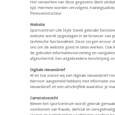
Het verwerken van deze gegevens dient uitsluiten
tijd. Hiermee worden vervolgens trainingsadvie
fitnessinstructeur.
Website
Sportcentrum Life Style Sneek gebruikt functione
website wordt opgeslagen in de browser van je 
technische functionaliteit. Deze zorgen ervoor
ons om de website goed te laten werken. Ook k
de geboden informatievoorziening en navigatiest
afgeschermd. Een uitgebreidere beschrijving ove
Digitale nieuwsbrief
Af en toe sturen wij een digitale nieuwsbrief ro
hiervoor aangemeld hebben) met informatie ove
nieuwsbrief zit een uitschrijflink waardoor je ma
Cameratoezicht
Binnen het sportcentrum wordt gebruik gemaakt
voorkomen van fraude, diefstal en onregelmati
vragen en naderhand te raadplegen via/door he