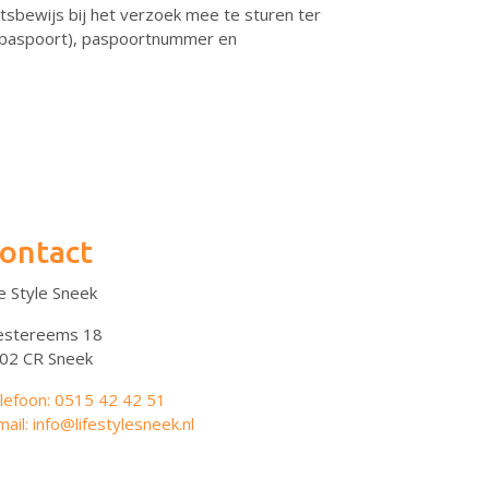
itsbewijs bij het verzoek mee te sturen ter
t paspoort), paspoortnummer en
ontact
fe Style Sneek
stereems 18
02 CR Sneek
lefoon: 0515 42 42 51
mail: info@lifestylesneek.nl