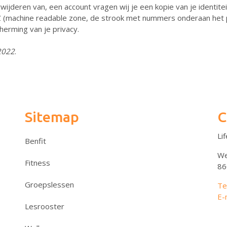
wijderen van, een account vragen wij je een kopie van je identite
 MRZ (machine readable zone, de strook met nummers onderaan he
erming van je privacy.
 2022
.
Sitemap
C
Li
Benfit
We
Fitness
86
Groepslessen
Te
E-
Lesrooster