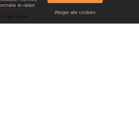
ontact
formatie te delen
Weiger alle cookies
fe Style Sneek
stereems 18
02 CR Sneek
lefoon: 0515 42 42 51
mail: info@lifestylesneek.nl