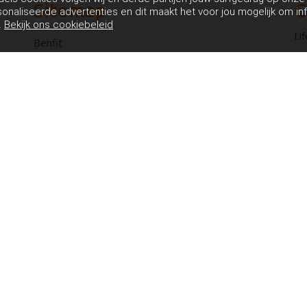
Sitemap
C
sonaliseerde advertenties en dit maakt het voor jou mogelijk om in
.
Bekijk ons cookiebeleid
Li
Benfit
We
Fitness
86
Groepslessen
Te
E-
Lesrooster
Wellness
Over ons
Contact