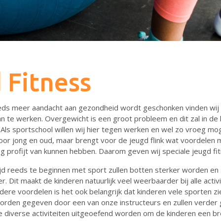
 Fitness
s meer aandacht aan gezondheid wordt geschonken vinden wij he
n te werken. Overgewicht is een groot probleem en dit zal in de 
ls sportschool willen wij hier tegen werken en wel zo vroeg moge
oor jong en oud, maar brengt voor de jeugd flink wat voordelen
ng profijt van kunnen hebben. Daarom geven wij speciale jeugd fi
ijd reeds te beginnen met sport zullen botten sterker worden en
r. Dit maakt de kinderen natuurlijk veel weerbaarder bij alle activi
dere voordelen is het ook belangrijk dat kinderen vele sporten z
rden gegeven door een van onze instructeurs en zullen verder 
ele diverse activiteiten uitgeoefend worden om de kinderen een b