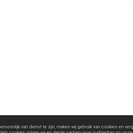
rsoonlijk van dienst te zijn, maken wij gebruik van cookies en verg
dels cookies volgen wij en derde partijen jouw surfgedrag op onz