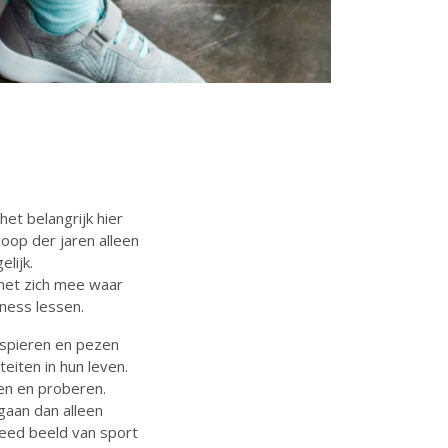
t belangrijk hier
loop der jaren alleen
lijk.
 met zich mee waar
tness lessen.
 spieren en pezen
teiten in hun leven.
ien en proberen.
gaan dan alleen
reed beeld van sport