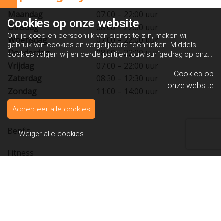
Maandag
07:00 – 22:00 uur
Cookies op
onze website
Dinsdag
08:00 – 22:00 uur
Om je goed en persoonlijk van dienst te zijn, maken wij
Woensdag
07:00 – 22:00 uur
gebruik van cookies en vergelijkbare technieken. Middels
Donderdag
08:00 – 22:00 uur
cookies volgen wij en derde partijen jouw surfgedrag op onze
website. Hiermee tonen wij gepersonaliseerde advertenties
Vrijdag
07:00 – 22:00 uur
en dit maakt het voor jou mogelijk om informatie te delen via
Cookies op
Zaterdag
08:30 – 12:30 uur
social media.
Bekijk ons cookiebeleid
onze website
Zondag
11:00 – 14:00 uur
Sitemap
Accepteer alle cookies
Benfit
Weiger alle cookies
Fitness
Groepslessen
Lesrooster
Wellness