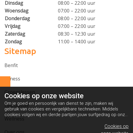
Dinsdag
08:00 – 22:00 uur
Woensdag
07:00 – 22:00 uur
Donderdag
08:00 – 22:00 uur
Vrijdag
07:00 – 22:00 uur
Zaterdag
08:30 – 12:30 uur
Zondag
11:00 – 14:00 uur
Sitemap
Benfit
Fitness
Groepslessen
Cookies op
onze website
Om je goed en persoonlijk van dienst te zijn, maken wij
Lesrooster
gebruik van cookies en vergelijkbare technieken. Middels
cookies volgen wij en derde partijen jouw surfgedrag op onze
Wellness
website. Hiermee tonen wij gepersonaliseerde advertenties
en dit maakt het voor jou mogelijk om informatie te delen via
Cookies op
social media.
Bekijk ons cookiebeleid
Over ons