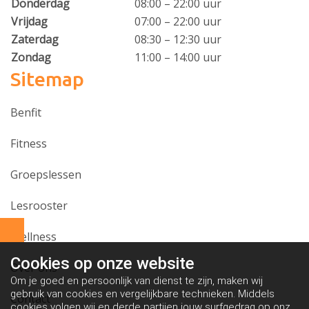
Donderdag
08:00 – 22:00 uur
Vrijdag
07:00 – 22:00 uur
Zaterdag
08:30 – 12:30 uur
Zondag
11:00 – 14:00 uur
Sitemap
Benfit
Fitness
Groepslessen
Lesrooster
Wellness
Cookies op
onze website
Over ons
Om je goed en persoonlijk van dienst te zijn, maken wij
gebruik van cookies en vergelijkbare technieken. Middels
Contact
cookies volgen wij en derde partijen jouw surfgedrag op onze