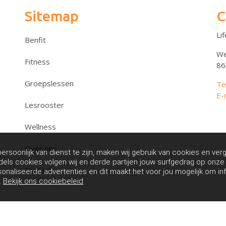
Sitemap
C
Li
Benfit
We
Fitness
86
Groepslessen
Te
E-
Lesrooster
Wellness
Over ons
rsoonlijk van dienst te zijn, maken wij gebruik van cookies en verg
dels cookies volgen wij en derde partijen jouw surfgedrag op onz
Contact
sonaliseerde advertenties en dit maakt het voor jou mogelijk om in
.
Bekijk ons cookiebeleid