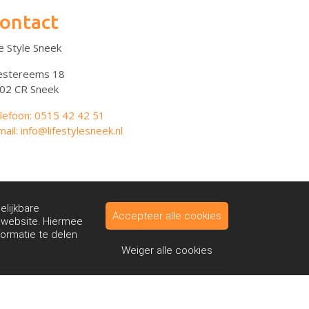
ontact
fe Style Sneek
stereems 18
02 CR Sneek
lefoon: 0515 42 42 51
mail: info@lifestylesneek.nl
elijkbare
Accepteer alle cookies
e website. Hiermee
formatie te delen
Weiger alle cookies