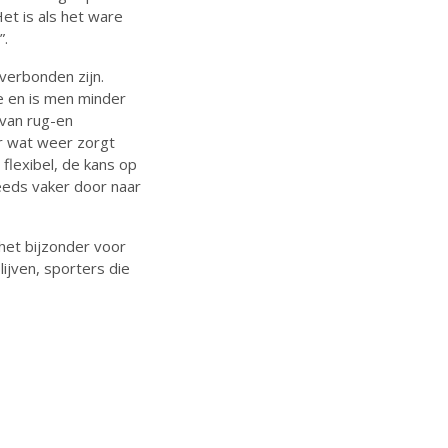
et is als het ware
”.
 verbonden zijn.
e en is men minder
 van rug-en
er wat weer zorgt
flexibel, de kans op
eeds vaker door naar
 het bijzonder voor
ijven, sporters die