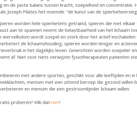
 en de juiste balans tussen kracht, soepelheid en concentratie. H
zoals Joseph Pilates het noemde: “de kunst van de spierbeheersing
spieren worden hele spierketens getraind, spieren die met elkaar
ust aan te spannen neemt de belastbaarheid van het lichaam to
e wervelkolom wordt soepel en sterk door het actief inschakelen
 verbetert de lichaamshouding, spieren worden leniger en actiev
ieverbruik in het dagelijks leven. Gewrichten worden soepeler en 
eemt af. Niet voor niets verwijzen fysiotherapeuten patiënten st
ombineren met andere sporten, geschikt voor alle leeftijden en in
ekklachten, mensen met een zittend beroep die gezond willen bl
 verbeteren en mensen die een gestroomlijnder lichaam willen.
ratis
proberen? Klik dan
hier
!