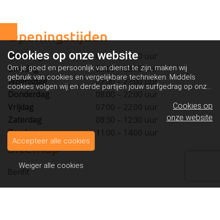
Openingstijden
Cookies op
onze website
Maandag
07:00 – 22:00 uur
Om je goed en persoonlijk van dienst te zijn, maken wij
Dinsdag
08:00 – 22:00 uur
gebruik van cookies en vergelijkbare technieken. Middels
Woensdag
07:00 – 22:00 uur
cookies volgen wij en derde partijen jouw surfgedrag op onze
Donderdag
08:00 – 22:00 uur
website. Hiermee tonen wij gepersonaliseerde advertenties
en dit maakt het voor jou mogelijk om informatie te delen via
Cookies op
Vrijdag
07:00 – 22:00 uur
social media.
Bekijk ons cookiebeleid
onze website
Zaterdag
08:30 – 12:30 uur
Zondag
11:00 – 14:00 uur
Accepteer alle cookies
Sitemap
Weiger alle cookies
Benfit
Fitness
Groepslessen