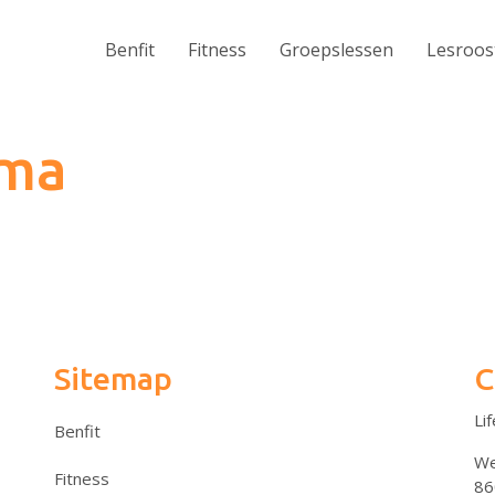
Benfit
Fitness
Groepslessen
Lesroos
uma
Sitemap
C
Li
Benfit
We
Fitness
86