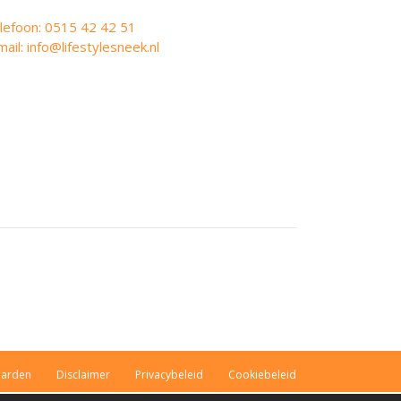
lefoon: 0515 42 42 51
mail: info@lifestylesneek.nl
aarden
Disclaimer
Privacybeleid
Cookiebeleid