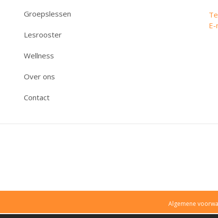
Groepslessen
Te
E-
Lesrooster
Wellness
Over ons
Contact
Algemene voorw