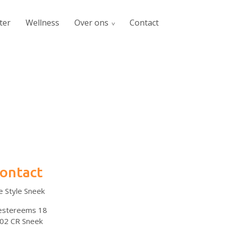
ter
Wellness
Over ons
Contact
ontact
fe Style Sneek
stereems 18
02 CR Sneek