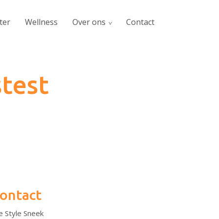
ter
Wellness
Over ons
Contact
test
ontact
fe Style Sneek